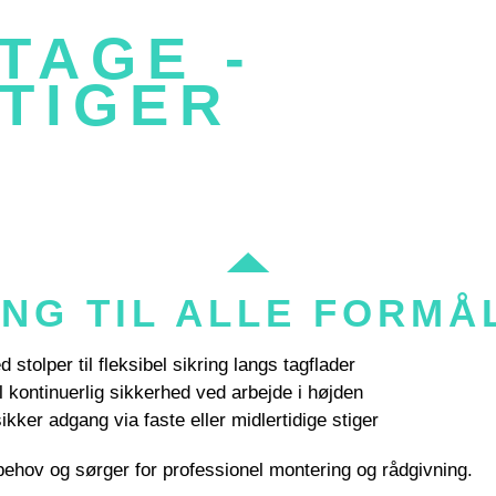
 TIL-
TAGE -
STIGER
 - - - - - - - - - -
ING TIL ALLE FORMÅ
 stolper til fleksibel sikring langs tagflader
l kontinuerlig sikkerhed ved arbejde i højden
sikker adgang via faste eller midlertidige stiger
e behov og sørger for professionel montering og rådgivning.