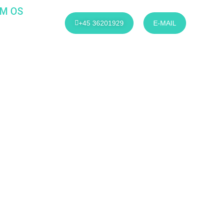
M OS
+45 36201929
E-MAIL