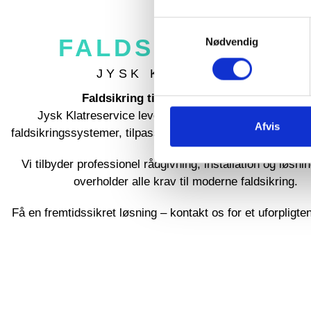
S
FALDSIKRING F
Nødvendig
a
m
JYSK KLATRESERVICE
t
y
Faldsikring til tag og arbejde i højden
k
Jysk Klatreservice leverer og monterer sikre og hol
k
Afvis
faldsikringssystemer, tilpasset både tagadgang og arbejde
e
v
Vi tilbyder professionel rådgivning, installation og løsnin
a
overholder alle krav til moderne faldsikring.
l
g
Få en fremtidssikret løsning – kontakt os for et uforpligten