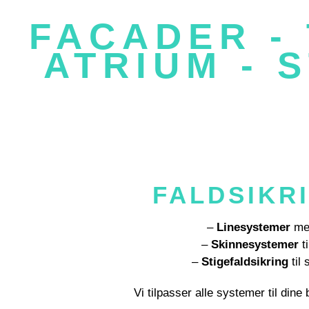
-EFFEKTIV ADGANG
FACADER - 
ATRIUM - 
- - - - - - - - - - - - - - - - - -
Muligherderne er mange.
FALDSIKR
–
Linesystemer
med
–
Skinnesystemer
ti
–
Stigefaldsikring
til 
Vi tilpasser alle systemer til din