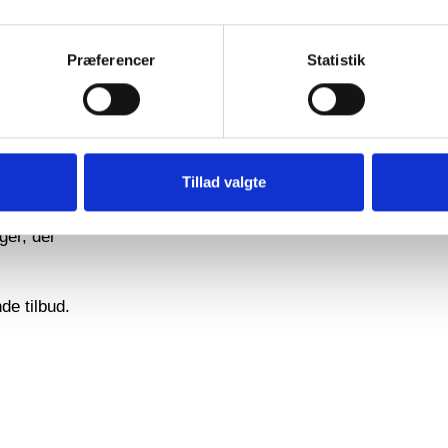
RA
Præferencer
Statistik
dbare
Tillad valgte
 i højden.
ger, der
de tilbud.